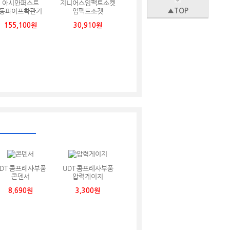
아시안퍼스트
지니어스임팩트소켓
동파이프확관기
임팩트소켓
▲TOP
155,100원
30,910원
DT 콤프레샤부품
UDT 콤프레샤부품
콘덴서
압력게이지
8,690원
3,300원