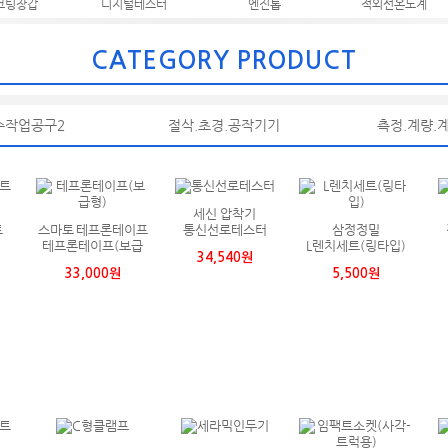
코팅장갑
디지털테스터
엔진톱
적외선온도계
CATEGORY PRODUCT
수작업공구2
절삭.초경.공작기기
측정.계량.
세신 압착기
트
스마토 테프론테이프
통신선로테스터
삼정정밀
테프론테이프(보급
L렌치세트(링타입)
34,540원
형)
33,000원
5,500원