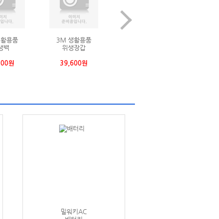
OS 용접부품
보쉬 유선
CRETOS 어스클램프
헤드커넥터
테이블쏘스탠드
어스클램프
주
,050원
236,500원
67,320원
6
밀워키AC