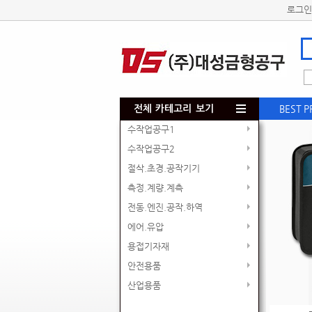
로그인
BEST 
전체 카테고리 보기
수작업공구1
수작업공구2
절삭.초경.공작기기
측정.계량.계측
전동.엔진.공작.하역
에어.유압
용접기자재
안전용품
산업용품