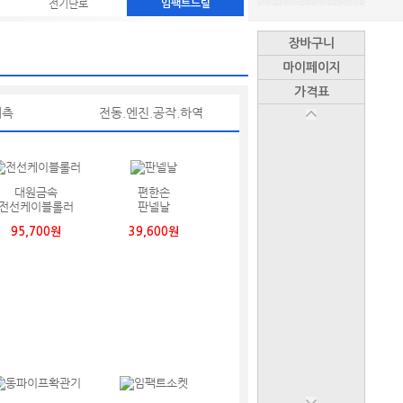
전기난로
임팩트드릴
장바구니
마이페이지
가격표
계측
전동.엔진.공작.하역
대원금속
편한손
전선케이블롤러
판넬날
95,700원
39,600원