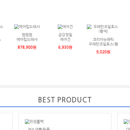
엠엠엠
금강정밀
스
에어팁드레샤
에어건
코리아뉴매틱
우레탄코일호스(황
878,900원
6,930원
색)
9,020원
BEST PRODUCT
3M 생활용품
대