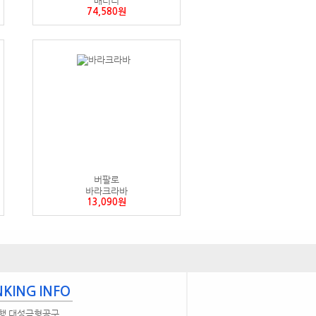
배터리
74,580원
버팔로
바라크라바
13,090원
KING INFO
행 대성금형공구