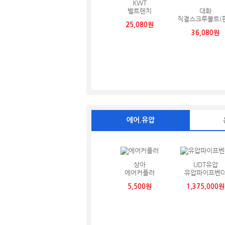
KWT
벨트렌치
대화
직결스크루볼트(
25,080원
용)
36,080원
에어.유압
상아
UDT유압
에어커플러
유압파이프벤
5,500원
1,375,000원