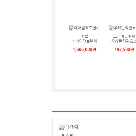
베셀
코리아뉴매틱
에어임팩트렌치
우레탄직관호
1,606,000원
192,500원
빅스탑