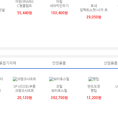
어윈(IRWIN)
아림
C형클램프
세라믹인두기
토네
판넬
임팩트소켓(사각-트
55,440원
103,400원
럭용)
39,050원
용접기자재
안전용품
산업용품
SP VESSEL부품
코릴
반도도장
U
더
크랭크샤프트
워터호스릴
평팁
20,130원
392,700원
13,200원