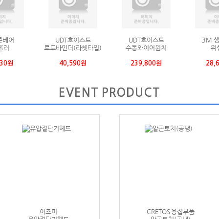
생활용품
3M 생활용품
밀워키
CRET
생백
위생장갑
충전케이블커터
알곤
,600원
39,600원
1,030,700원
28
EVENT PRODUCT
이즈미
CRETOS 용접부품