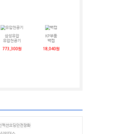
삼성유압
KP부품
유압천공기
백캡
773,300원
18,040원
신인더스