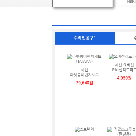
NBR
수작업공구1
세신 요비선
세신
요비선리드파
라쳇콤비렌치세트
4,950원
(TAIWAN)
79,640원