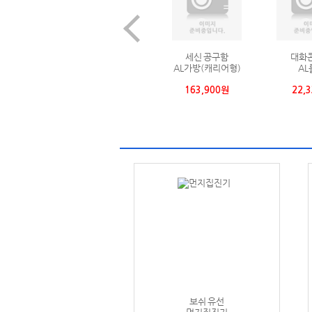
콘베어
UDT호이스트
UDT호이스트
3M 
L롤러
로드바인더(라쳇타입)
수동와이어윈치
위
330원
40,590원
239,800원
28
보쉬 유선