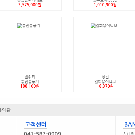
유압절단기헤드
알곤토치(공냉)
3,575,000원
1,010,900원
밀워키
성진
충전송풍기
일회용식탁보
188,100원
18,370원
용약관
고객센터
BAN
041-587-0909
하나은